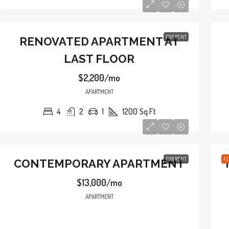
FOR RENT
RENOVATED APARTMENT AT
LAST FLOOR
$2,200/mo
APARTMENT
4
2
1
1200
Sq Ft
$245,000
$9,000
/mo
$1,800
/sq ft
FOR RENT
FE
CONTEMPORARY APARTMENT
AMPLE APARTMENT AT LAST FLOOR
PENTHOUSE A
$13,000/mo
Hillcrest Dr, Los Angeles, CA 90043, USA
1417 Glendale Blvd, 
APARTMENT
4
2
1
1200
Sq Ft
4
2
1
APARTMENT
APARTMENT