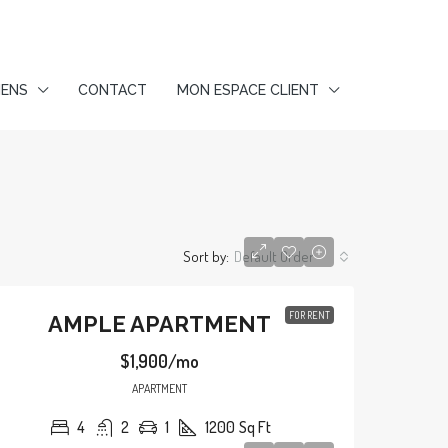
IENS
CONTACT
MON ESPACE CLIENT
Sort by:
Default Order
FOR RENT
AMPLE APARTMENT
$1,900/mo
APARTMENT
4
2
1
1200
Sq Ft