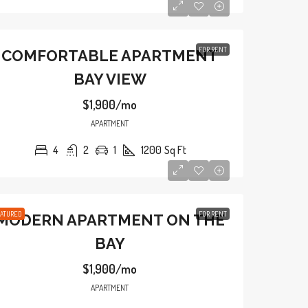
FOR RENT
COMFORTABLE APARTMENT
BAY VIEW
$1,900/mo
APARTMENT
4
2
1
1200
Sq Ft
$11,000
/mo
ATURED
FOR RENT
MODERN APARTMENT ON THE
PARTMENT
NEW APARTMENT NICE VIEW
BAY
Los Angeles, CA 90026, USA
8100 S Ashland Ave, Chicago, IL 60620, US
1200
Sq Ft
$1,900/mo
3
1
1
1789
Sq Ft
APARTMENT
APARTMENT