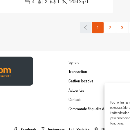
4
2
1
1200
Sq Ft
1
2
3
Syndic
Transaction
Gestion locative
Actualités
Contact
Pour offrir les
et/ou accéder 
Commande étiquette de boîte à lettre
traiter des don
pas consentir o
fonctions.
Facebook
Instagram
Youtube
Pinterest