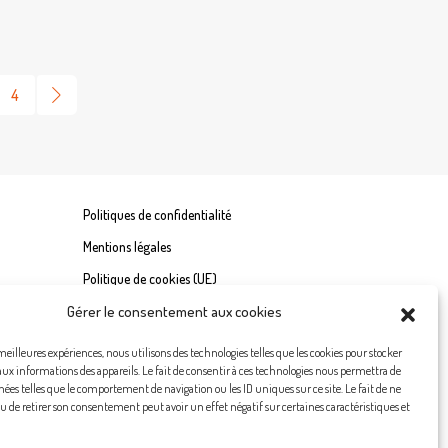
4
Politiques de confidentialité
Mentions légales
Politique de cookies (UE)
Gérer le consentement aux cookies
 meilleures expériences, nous utilisons des technologies telles que les cookies pour stocker
aux informations des appareils. Le fait de consentir à ces technologies nous permettra de
nées telles que le comportement de navigation ou les ID uniques sur ce site. Le fait de ne
u de retirer son consentement peut avoir un effet négatif sur certaines caractéristiques et