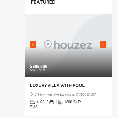
FEATURED
$990,000
$5,400
/sq ft
HE BAY
LUXURY VILLA WITH POOL
043, USA
6111 Brynhurst Ave, Los Angeles, CA 90043, USA
4
2
1
1200
Sq Ft
VILLA