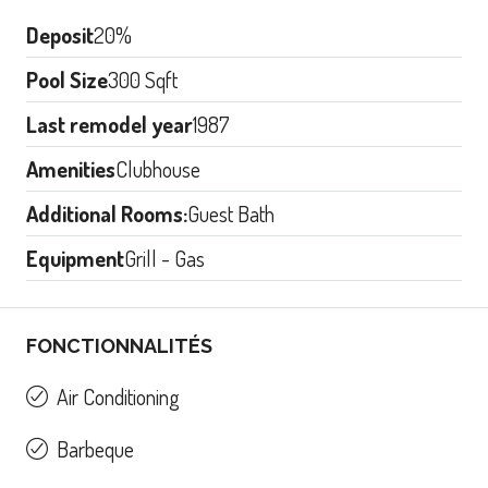
Deposit
20%
Pool Size
300 Sqft
Last remodel year
1987
Amenities
Clubhouse
Additional Rooms:
Guest Bath
Equipment
Grill - Gas
FONCTIONNALITÉS
Air Conditioning
Barbeque