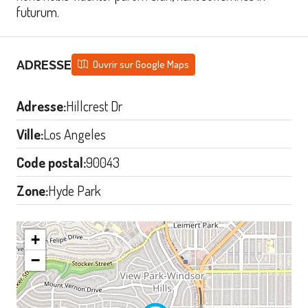
futurum.
ADRESSE
Ouvrir sur Google Maps
Adresse:
Hillcrest Dr
Ville:
Los Angeles
Code postal:
90043
Zone:
Hyde Park
+
−