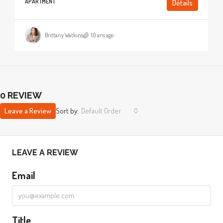
APARTMENT
Détails
Brittany Watkins
10 ans ago
0 REVIEW
Leave a Review
Sort by:
Default Order
LEAVE A REVIEW
Email
Title