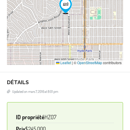
Leaflet
|
©
OpenStreetMap
contributors
DÉTAILS
Updated on mars 7, 2016 at 8:01 pm
ID propriété
HZ07
Prix
$245,000