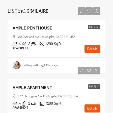
LISTING SIMILAIRE
$2,500
/mo
FOR RENT
AMPLE PENTHOUSE
3215 Overland Ave, Los Angeles, CA 90034, USA
4
2
1
1200
Sq Ft
APARTMENT
Détails
Brittany Watkins
10 ans ago
$1,900
/mo
FOR RENT
AMPLE APARTMENT
3617 Clarington Ave, Los Angeles, CA 90034, USA
4
2
1
1200
Sq Ft
APARTMENT
Détails