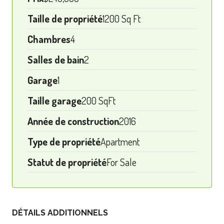
Taille de propriété
1200 Sq Ft
Chambres
4
Salles de bain
2
Garage
1
Taille garage
200 SqFt
Année de construction
2016
Type de propriété
Apartment
Statut de propriété
For Sale
DÉTAILS ADDITIONNELS