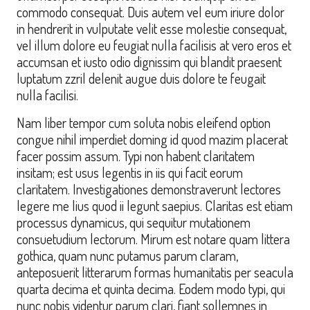
commodo consequat. Duis autem vel eum iriure dolor
in hendrerit in vulputate velit esse molestie consequat,
vel illum dolore eu feugiat nulla facilisis at vero eros et
accumsan et iusto odio dignissim qui blandit praesent
luptatum zzril delenit augue duis dolore te feugait
nulla facilisi.
Nam liber tempor cum soluta nobis eleifend option
congue nihil imperdiet doming id quod mazim placerat
facer possim assum. Typi non habent claritatem
insitam; est usus legentis in iis qui facit eorum
claritatem. Investigationes demonstraverunt lectores
legere me lius quod ii legunt saepius. Claritas est etiam
processus dynamicus, qui sequitur mutationem
consuetudium lectorum. Mirum est notare quam littera
gothica, quam nunc putamus parum claram,
anteposuerit litterarum formas humanitatis per seacula
quarta decima et quinta decima. Eodem modo typi, qui
nunc nobis videntur parum clari, fiant sollemnes in