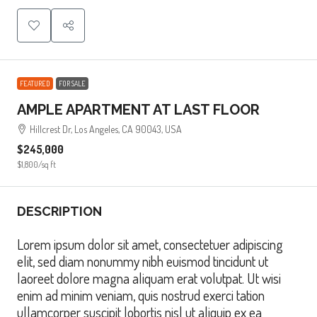
FEATURED
FOR SALE
AMPLE APARTMENT AT LAST FLOOR
Hillcrest Dr, Los Angeles, CA 90043, USA
$245,000
$1,800
/sq ft
DESCRIPTION
Lorem ipsum dolor sit amet, consectetuer adipiscing
elit, sed diam nonummy nibh euismod tincidunt ut
laoreet dolore magna aliquam erat volutpat. Ut wisi
enim ad minim veniam, quis nostrud exerci tation
ullamcorper suscipit lobortis nisl ut aliquip ex ea