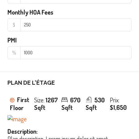
Monthly HOA Fees
$
PMI
%
PLAN DE L'ÉTAGE
First
Size:
1267
670
530
Prix:
Sqft
Sqft
Sqft
$1,650
Floor
Description:
Plan description. Lorem ipsum dolor sit amet,