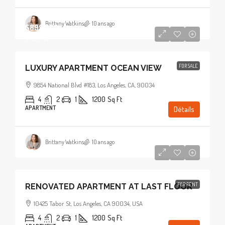
Brittany Watkins
10 ans ago
$899,000
$7,600
/sq ft
FOR SALE
LUXURY APARTMENT OCEAN VIEW
9854 National Blvd #183, Los Angeles, CA, 90034
4
2
1
1200
Sq Ft
APARTMENT
Détails
Brittany Watkins
10 ans ago
$2,200
/mo
FOR RENT
RENOVATED APARTMENT AT LAST FLOOR
10425 Tabor St, Los Angeles, CA 90034, USA
4
2
1
1200
Sq Ft