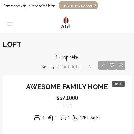
Prendre rendez-vous
▾
Commande étiquette de boîte à lettre
LOFT
1 Propriété
Sort by:
Default Order
FOR SALE
AWESOME FAMILY HOME
$570,000
LOFT
4
2
1
1200
Sq Ft