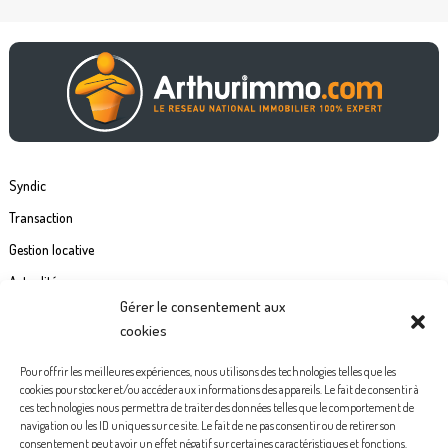
Syndic
Transaction
Gestion locative
Actualités
Gérer le consentement aux
Contact
cookies
Commande étiquette de boîte à lettre
Pour offrir les meilleures expériences, nous utilisons des technologies telles que les
cookies pour stocker et/ou accéder aux informations des appareils. Le fait de consentir à
Politiques de confidentialité
ces technologies nous permettra de traiter des données telles que le comportement de
navigation ou les ID uniques sur ce site. Le fait de ne pas consentir ou de retirer son
Mentions légales
consentement peut avoir un effet négatif sur certaines caractéristiques et fonctions.