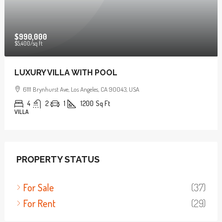
$990,000
$5,400
/sq ft
LUXURY VILLA WITH POOL
6111 Brynhurst Ave, Los Angeles, CA 90043, USA
4
2
1
1200
Sq Ft
VILLA
PROPERTY STATUS
For Sale
(37)
For Rent
(29)