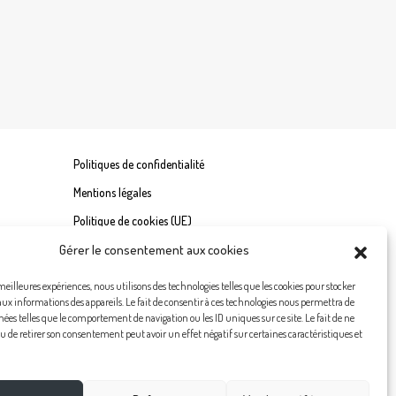
Politiques de confidentialité
Mentions légales
Politique de cookies (UE)
Gérer le consentement aux cookies
 meilleures expériences, nous utilisons des technologies telles que les cookies pour stocker
aux informations des appareils. Le fait de consentir à ces technologies nous permettra de
nées telles que le comportement de navigation ou les ID uniques sur ce site. Le fait de ne
u de retirer son consentement peut avoir un effet négatif sur certaines caractéristiques et