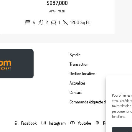
$987,000
APARTMENT
4
2
1
1200
Sq Ft
Syndic
Transaction
Gestion locative
Actualités
Contact
Pour offrir les
et/ou accéder 
Commande étiquette de boîte à lettre
traiter des don
pas consentir o
fonctions.
Facebook
Instagram
Youtube
Pinterest