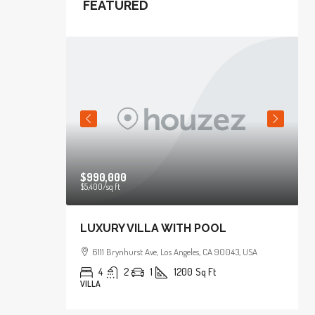
FEATURED
$990,000
$5,400
/sq ft
HE BAY
LUXURY VILLA WITH POOL
043, USA
6111 Brynhurst Ave, Los Angeles, CA 90043, USA
4
2
1
1200
Sq Ft
VILLA