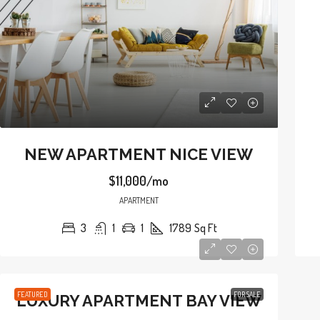
NEW APARTMENT NICE VIEW
$11,000/mo
APARTMENT
3
1
1
1789
Sq Ft
FEATURED
FOR SALE
LUXURY APARTMENT BAY VIEW