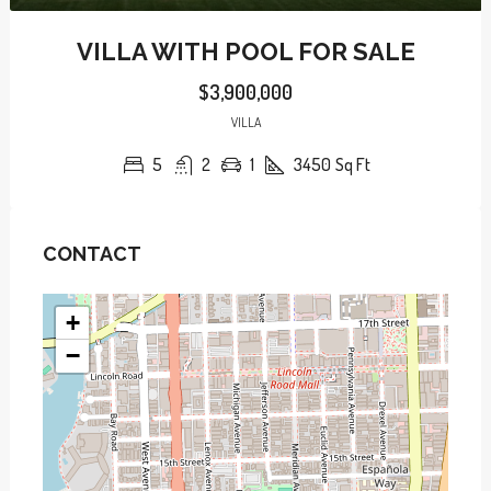
VILLA WITH POOL FOR SALE
$3,900,000
VILLA
5
2
1
3450
Sq Ft
CONTACT
+
−