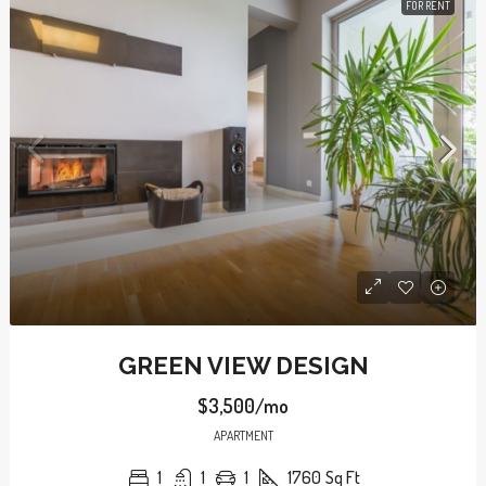
FOR RENT
GREEN VIEW DESIGN
$3,500/mo
APARTMENT
1
1
1
1760
Sq Ft