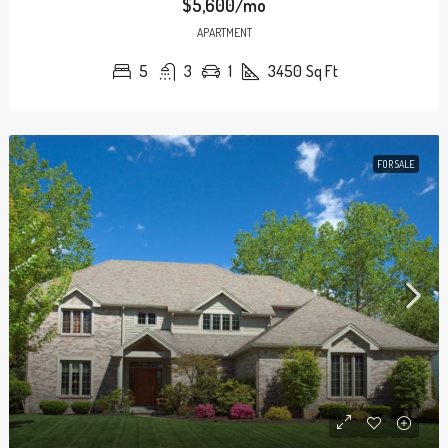
$5,600/mo
APARTMENT
5
3
1
3450
Sq Ft
FOR SALE