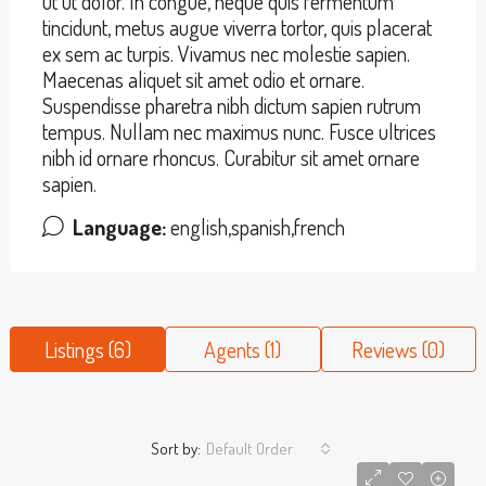
ut ut dolor. In congue, neque quis fermentum
tincidunt, metus augue viverra tortor, quis placerat
ex sem ac turpis. Vivamus nec molestie sapien.
Maecenas aliquet sit amet odio et ornare.
Suspendisse pharetra nibh dictum sapien rutrum
tempus. Nullam nec maximus nunc. Fusce ultrices
nibh id ornare rhoncus. Curabitur sit amet ornare
sapien.
Language:
english,spanish,french
Listings (6)
Agents (1)
Reviews (0)
Sort by:
Default Order