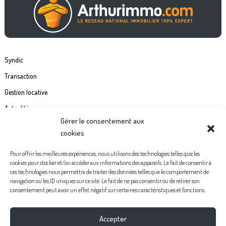
Syndic
Transaction
Gestion locative
Actualités
Gérer le consentement aux
Contact
cookies
Commande étiquette de boîte à lettre
Pour offrir les meilleures expériences, nous utilisons des technologies telles que les
cookies pour stocker et/ou accéder aux informations des appareils. Le fait de consentir à
Politiques de confidentialité
ces technologies nous permettra de traiter des données telles que le comportement de
navigation ou les ID uniques sur ce site. Le fait de ne pas consentir ou de retirer son
Mentions légales
consentement peut avoir un effet négatif sur certaines caractéristiques et fonctions.
Politique de cookies (UE)
Accepter