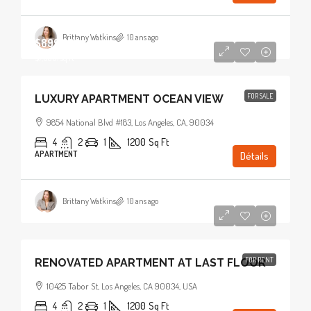
Brittany Watkins
10 ans ago
$899,000
$7,600
/sq ft
FOR SALE
LUXURY APARTMENT OCEAN VIEW
9854 National Blvd #183, Los Angeles, CA, 90034
4
2
1
1200
Sq Ft
APARTMENT
Détails
Brittany Watkins
10 ans ago
$2,200
/mo
FOR RENT
RENOVATED APARTMENT AT LAST FLOOR
10425 Tabor St, Los Angeles, CA 90034, USA
4
2
1
1200
Sq Ft