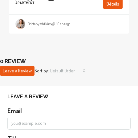
APARTMENT
Détails
Brittany Watkins
10 ans ago
0 REVIEW
Leave a Review
Sort by:
Default Order
LEAVE A REVIEW
Email