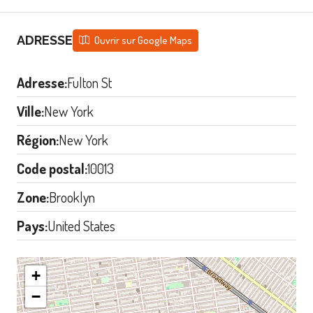
ADRESSE
Ouvrir sur Google Maps
Adresse:
Fulton St
Ville:
New York
Région:
New York
Code postal:
10013
Zone:
Brooklyn
Pays:
United States
+
−