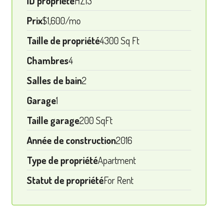
ID propriété
HZ13
Prix
$1,600/mo
Taille de propriété
4300 Sq Ft
Chambres
4
Salles de bain
2
Garage
1
Taille garage
200 SqFt
Année de construction
2016
Type de propriété
Apartment
Statut de propriété
For Rent