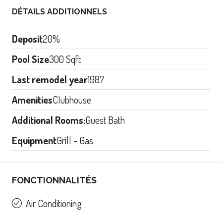
DÉTAILS ADDITIONNELS
Deposit
20%
Pool Size
300 Sqft
Last remodel year
1987
Amenities
Clubhouse
Additional Rooms:
Guest Bath
Equipment
Grill - Gas
FONCTIONNALITÉS
Air Conditioning