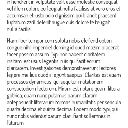
in hendrerit in vulputate velit esse molestie consequat,
vel illum dolore eu feugiat nulla facilisis at vero eros et
accumsan et iusto odio dignissim qui blandit praesent
luptatum zzril delenit augue duis dolore te feugait
nulla facilisi.
Nam liber tempor cum soluta nobis eleifend option
congue nihil imperdiet doming id quod mazim placerat
facer possim assum. Typi non habent claritatem
insitam; est usus legentis in iis qui facit eorum
claritatem. Investigationes demonstraverunt lectores
legere me lius quod ii legunt saepius. Claritas est etiam
processus dynamicus, qui sequitur mutationem
consuetudium lectorum. Mirum est notare quam littera
gothica, quam nunc putamus parum claram,
anteposuerit litterarum formas humanitatis per seacula
quarta decima et quinta decima. Eodem modo typi, qui
nunc nobis videntur parum clari, fiant sollemnes in
futurum.