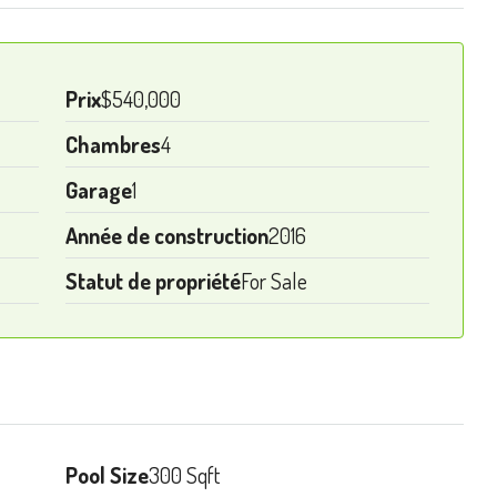
Prix
$540,000
Chambres
4
Garage
1
Année de construction
2016
Statut de propriété
For Sale
Pool Size
300 Sqft