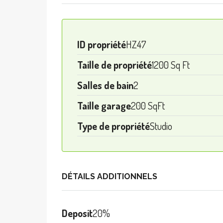
ID propriété
HZ47
Taille de propriété
1200 Sq Ft
Salles de bain
2
Taille garage
200 SqFt
Type de propriété
Studio
DÉTAILS ADDITIONNELS
Deposit
20%