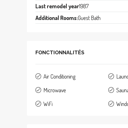
Last remodel year
1987
Additional Rooms:
Guest Bath
FONCTIONNALITÉS
Air Conditioning
Laun
Microwave
Saun
WiFi
Wind