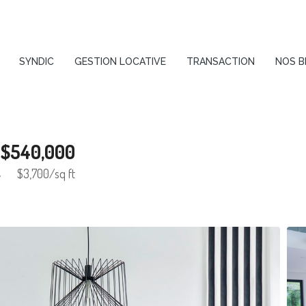
SYNDIC
GESTION LOCATIVE
TRANSACTION
NOS B
$540,000
$3,700
/sq ft
A