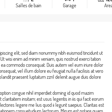
Salles de bain
Garage
Area
piscing elit, sed diam nonummy nibh euismod tincidunt ut
Ut wisi enim ad minim veniam, quis nostrud exerci tation
p ex ea commodo consequat. Duis autem vel eum iriure dolor
onsequat, vel illum dolore eu feugiat nulla facilisis at vero
blandit praesent luptatum zzril delenit augue duis dolore
option congue nihil imperdiet doming id quod mazim
laritatem insitam; est usus legentis in iis qui facit eorum
ectores legere me lius quod ii legunt saepius. Claritas est
utationem consuetudium lectorum. Mirum est notare quam