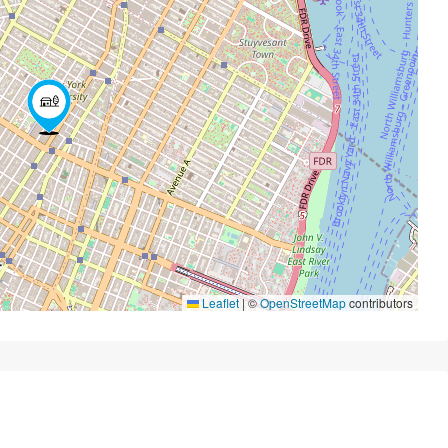
Leaflet
|
©
OpenStreetMap
contributors