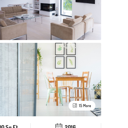
15 More
00 Sq Ft
2016