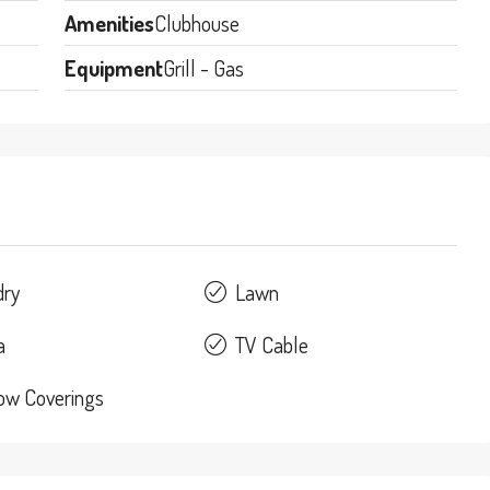
Amenities
Clubhouse
Equipment
Grill - Gas
dry
Lawn
a
TV Cable
ow Coverings