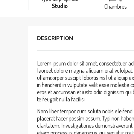
Studio
Chambres
DESCRIPTION
Lorem ipsum dolor sit amet, consectetuer adi
laoreet dolore magna aliquam erat volutpat. 
ullamcorper suscipit lobortis nisl ut aliqui
in hendrerit in vulputate velit esse molestie c
eros et accumsan et iusto odio dignissim qui 
te feugait nulla facilisi.
Nam liber tempor cum soluta nobis eleifend 
placerat facer possim assum. Typi non habent c
claritatem. Investigationes demonstraverunt l
etiam processus dynamicus, qui sequitur m