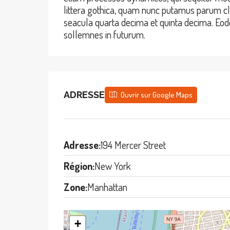
littera gothica, quam nunc putamus parum cl
seacula quarta decima et quinta decima. Eode
sollemnes in futurum.
ADRESSE
Ouvrir sur Google Maps
Adresse:
194 Mercer Street
Région:
New York
Zone:
Manhattan
+