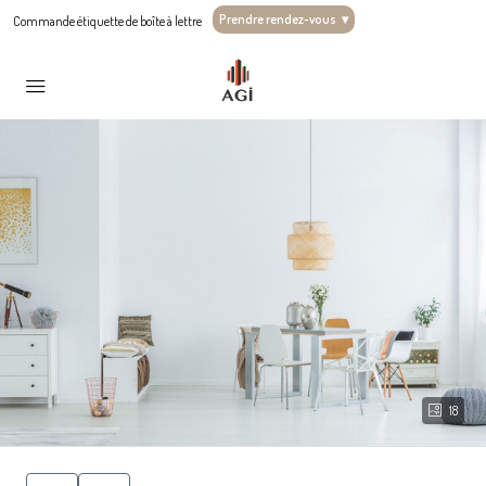
Prendre rendez-vous
▾
Commande étiquette de boîte à lettre
18