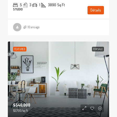
5
3
1
3890
Sq Ft
STUDIO
Détails
10 ans ago
FEATURED
FOR SALE
$540,000
$3,700
/sq ft