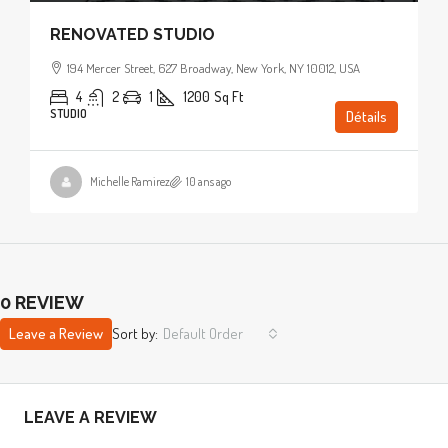
RENOVATED STUDIO
194 Mercer Street, 627 Broadway, New York, NY 10012, USA
4
2
1
1200
Sq Ft
STUDIO
Détails
Michelle Ramirez
10 ans ago
0 REVIEW
Leave a Review
Sort by:
Default Order
LEAVE A REVIEW