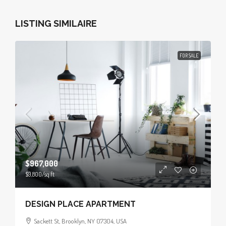
LISTING SIMILAIRE
FOR SALE
$967,000
$9,800
/sq ft
DESIGN PLACE APARTMENT
Sackett St, Brooklyn, NY 07304, USA