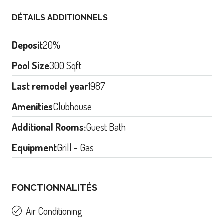
DÉTAILS ADDITIONNELS
Deposit
20%
Pool Size
300 Sqft
Last remodel year
1987
Amenities
Clubhouse
Additional Rooms:
Guest Bath
Equipment
Grill - Gas
FONCTIONNALITÉS
Air Conditioning