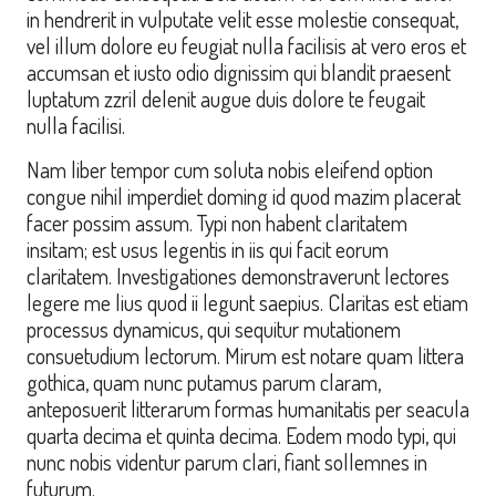
in hendrerit in vulputate velit esse molestie consequat,
vel illum dolore eu feugiat nulla facilisis at vero eros et
accumsan et iusto odio dignissim qui blandit praesent
luptatum zzril delenit augue duis dolore te feugait
nulla facilisi.
Nam liber tempor cum soluta nobis eleifend option
congue nihil imperdiet doming id quod mazim placerat
facer possim assum. Typi non habent claritatem
insitam; est usus legentis in iis qui facit eorum
claritatem. Investigationes demonstraverunt lectores
legere me lius quod ii legunt saepius. Claritas est etiam
processus dynamicus, qui sequitur mutationem
consuetudium lectorum. Mirum est notare quam littera
gothica, quam nunc putamus parum claram,
anteposuerit litterarum formas humanitatis per seacula
quarta decima et quinta decima. Eodem modo typi, qui
nunc nobis videntur parum clari, fiant sollemnes in
futurum.