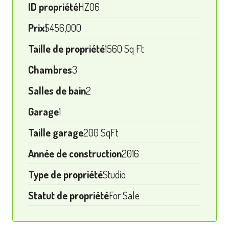
ID propriété
HZ06
Prix
$456,000
Taille de propriété
1560 Sq Ft
Chambres
3
Salles de bain
2
Garage
1
Taille garage
200 SqFt
Année de construction
2016
Type de propriété
Studio
Statut de propriété
For Sale