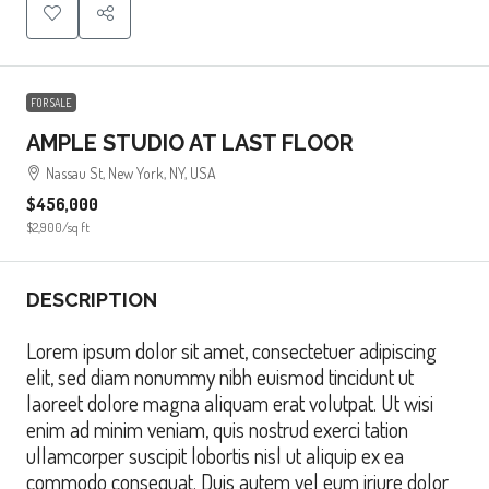
FOR SALE
AMPLE STUDIO AT LAST FLOOR
Nassau St, New York, NY, USA
$456,000
$2,900
/sq ft
DESCRIPTION
Lorem ipsum dolor sit amet, consectetuer adipiscing
elit, sed diam nonummy nibh euismod tincidunt ut
laoreet dolore magna aliquam erat volutpat. Ut wisi
enim ad minim veniam, quis nostrud exerci tation
ullamcorper suscipit lobortis nisl ut aliquip ex ea
commodo consequat. Duis autem vel eum iriure dolor