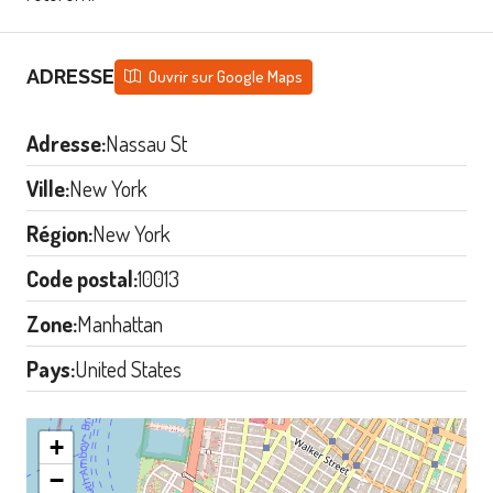
ADRESSE
Ouvrir sur Google Maps
Adresse:
Nassau St
Ville:
New York
Région:
New York
Code postal:
10013
Zone:
Manhattan
Pays:
United States
+
−