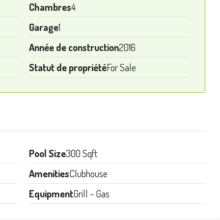
Chambres
4
Garage
1
Année de construction
2016
Statut de propriété
For Sale
Pool Size
300 Sqft
Amenities
Clubhouse
Equipment
Grill - Gas