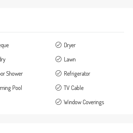
eque
Dryer
dry
Lawn
oor Shower
Refrigerator
ming Pool
TV Cable
Window Coverings