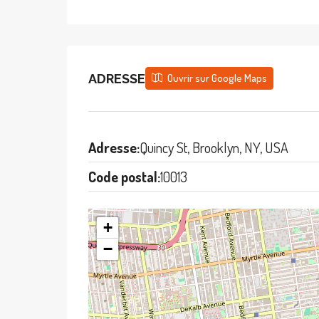
ADRESSE
Ouvrir sur Google Maps
Adresse:
Quincy St, Brooklyn, NY, USA
Code postal:
10013
+
−