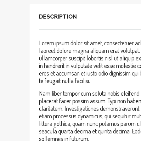
DESCRIPTION
Lorem ipsum dolor sit amet, consectetuer adi
laoreet dolore magna aliquam erat volutpat. 
ullamcorper suscipit lobortis nisl ut aliqui
in hendrerit in vulputate velit esse molestie c
eros et accumsan et iusto odio dignissim qui 
te feugait nulla facilisi.
Nam liber tempor cum soluta nobis eleifend 
placerat facer possim assum. Typi non habent c
claritatem. Investigationes demonstraverunt l
etiam processus dynamicus, qui sequitur m
littera gothica, quam nunc putamus parum cl
seacula quarta decima et quinta decima. Eode
sollemnes in futurum.