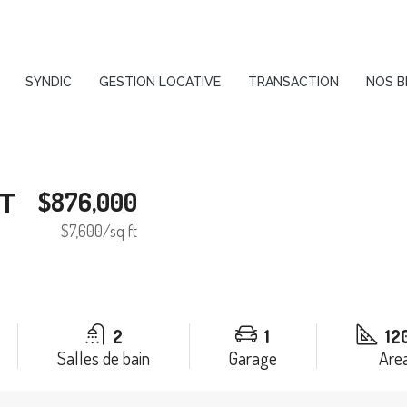
SYNDIC
GESTION LOCATIVE
TRANSACTION
NOS B
$876,000
T
$7,600
/sq ft
2
1
12
Salles de bain
Garage
Area