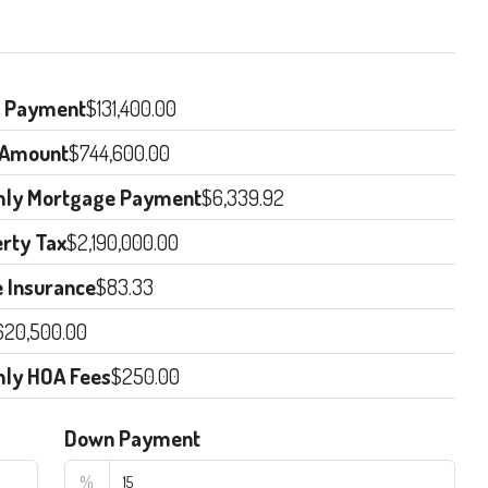
 Payment
$131,400.00
 Amount
$744,600.00
hly Mortgage Payment
$6,339.92
rty Tax
$2,190,000.00
 Insurance
$83.33
620,500.00
hly HOA Fees
$250.00
Down Payment
%