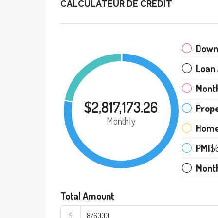
CALCULATEUR DE CRÉDIT
Down
Loan
Mont
$2,817,173.26
Prope
Monthly
Home
PMI
$
Mont
Total Amount
$