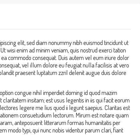
piscing elit, sed diam nonummy nibh euismod tincidunt ut
Ut wisi enim ad minim veniam, quis nostrud exerci tation
p ex ea commodo consequat. Duis autem vel eum iriure dolor
onsequat, vel illum dolore eu feugiat nulla facilisis at vero
blandit praesent luptatum zzril delenit augue duis dolore
option congue nihil imperdiet doming id quod mazim
laritatem insitam; est usus legentis in iis qui facit eorum
ectores legere me lius quod ii legunt saepius. Claritas est
utationem consuetudium lectorum. Mirum est notare quam
aram, anteposuerit litterarum formas humanitatis per
m modo typi, qui nunc nobis videntur parum clari, fiant