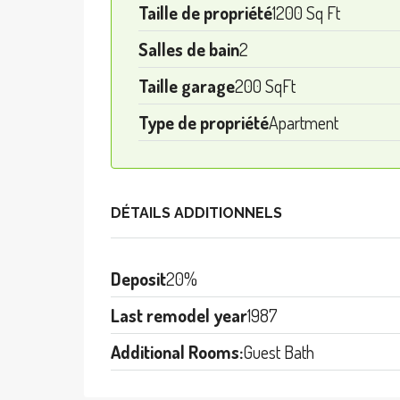
Taille de propriété
1200 Sq Ft
Salles de bain
2
Taille garage
200 SqFt
Type de propriété
Apartment
DÉTAILS ADDITIONNELS
Deposit
20%
Last remodel year
1987
Additional Rooms:
Guest Bath