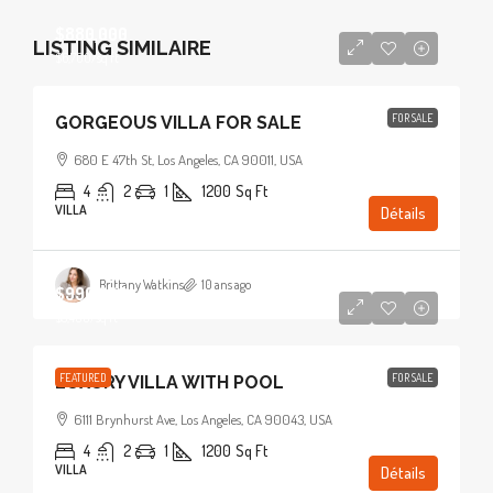
$880,000
LISTING SIMILAIRE
$6,700
/sq ft
FOR SALE
GORGEOUS VILLA FOR SALE
680 E 47th St, Los Angeles, CA 90011, USA
4
2
1
1200
Sq Ft
VILLA
Détails
Brittany Watkins
10 ans ago
$990,000
$5,400
/sq ft
FEATURED
FOR SALE
LUXURY VILLA WITH POOL
6111 Brynhurst Ave, Los Angeles, CA 90043, USA
4
2
1
1200
Sq Ft
VILLA
Détails