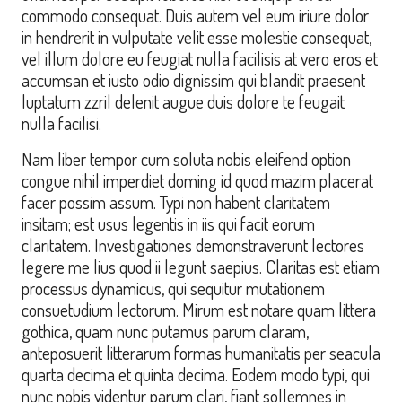
commodo consequat. Duis autem vel eum iriure dolor
in hendrerit in vulputate velit esse molestie consequat,
vel illum dolore eu feugiat nulla facilisis at vero eros et
accumsan et iusto odio dignissim qui blandit praesent
luptatum zzril delenit augue duis dolore te feugait
nulla facilisi.
Nam liber tempor cum soluta nobis eleifend option
congue nihil imperdiet doming id quod mazim placerat
facer possim assum. Typi non habent claritatem
insitam; est usus legentis in iis qui facit eorum
claritatem. Investigationes demonstraverunt lectores
legere me lius quod ii legunt saepius. Claritas est etiam
processus dynamicus, qui sequitur mutationem
consuetudium lectorum. Mirum est notare quam littera
gothica, quam nunc putamus parum claram,
anteposuerit litterarum formas humanitatis per seacula
quarta decima et quinta decima. Eodem modo typi, qui
nunc nobis videntur parum clari, fiant sollemnes in