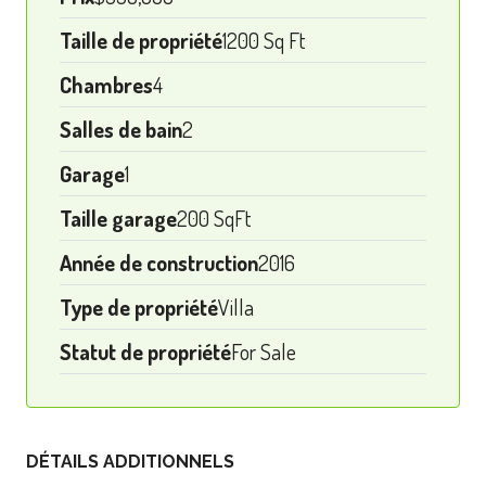
Taille de propriété
1200 Sq Ft
Chambres
4
Salles de bain
2
Garage
1
Taille garage
200 SqFt
Année de construction
2016
Type de propriété
Villa
Statut de propriété
For Sale
DÉTAILS ADDITIONNELS