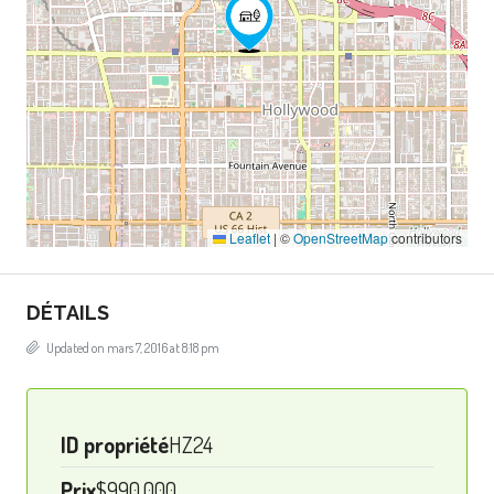
Leaflet
|
©
OpenStreetMap
contributors
DÉTAILS
Updated on mars 7, 2016 at 8:18 pm
ID propriété
HZ24
Prix
$990,000