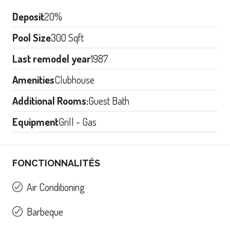
Deposit
20%
Pool Size
300 Sqft
Last remodel year
1987
Amenities
Clubhouse
Additional Rooms:
Guest Bath
Equipment
Grill - Gas
FONCTIONNALITÉS
Air Conditioning
Barbeque