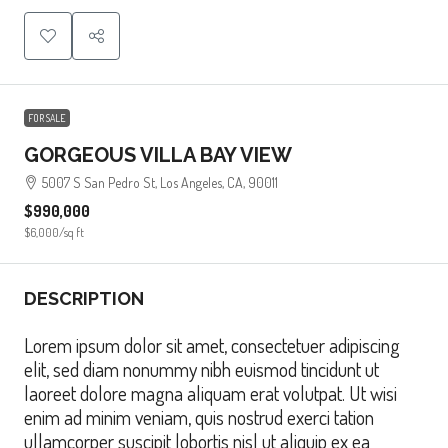
FOR SALE
GORGEOUS VILLA BAY VIEW
5007 S San Pedro St, Los Angeles, CA, 90011
$990,000
$6,000
/sq ft
DESCRIPTION
Lorem ipsum dolor sit amet, consectetuer adipiscing
elit, sed diam nonummy nibh euismod tincidunt ut
laoreet dolore magna aliquam erat volutpat. Ut wisi
enim ad minim veniam, quis nostrud exerci tation
ullamcorper suscipit lobortis nisl ut aliquip ex ea