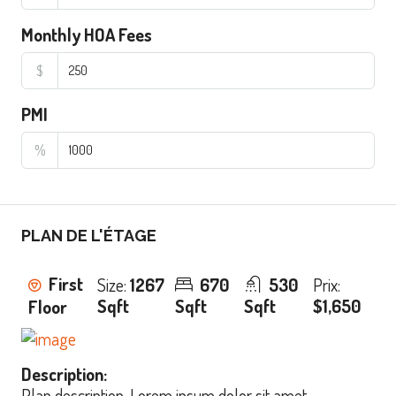
Monthly HOA Fees
$
PMI
%
PLAN DE L'ÉTAGE
First
Size:
1267
670
530
Prix:
Sqft
Sqft
Sqft
$1,650
Floor
Description:
Plan description. Lorem ipsum dolor sit amet,