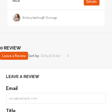
VILLA
Détails
Brittany Watkins
10 ans ago
0 REVIEW
Leave a Review
Sort by:
Default Order
LEAVE A REVIEW
Email
Title