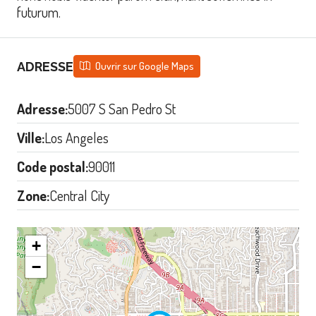
futurum.
ADRESSE
Ouvrir sur Google Maps
Adresse:
5007 S San Pedro St
Ville:
Los Angeles
Code postal:
90011
Zone:
Central City
+
−