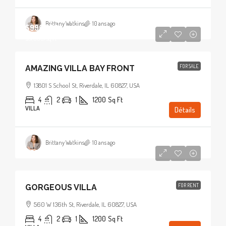
Brittany Watkins
10 ans ago
$990,000
$31,000
/sq ft
FOR SALE
AMAZING VILLA BAY FRONT
13801 S School St, Riverdale, IL 60827, USA
4
2
1
1200
Sq Ft
VILLA
Détails
Brittany Watkins
10 ans ago
$25,000
/mo
FOR RENT
GORGEOUS VILLA
560 W 136th St, Riverdale, IL 60827, USA
4
2
1
1200
Sq Ft