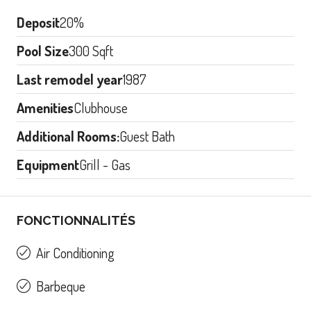
Deposit
20%
Pool Size
300 Sqft
Last remodel year
1987
Amenities
Clubhouse
Additional Rooms:
Guest Bath
Equipment
Grill - Gas
FONCTIONNALITÉS
Air Conditioning
Barbeque