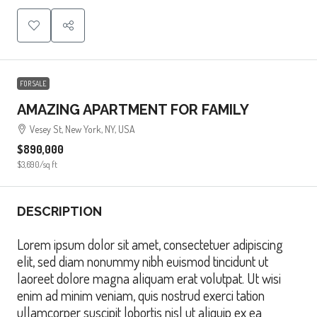
FOR SALE
AMAZING APARTMENT FOR FAMILY
Vesey St, New York, NY, USA
$890,000
$3,690
/sq ft
DESCRIPTION
Lorem ipsum dolor sit amet, consectetuer adipiscing
elit, sed diam nonummy nibh euismod tincidunt ut
laoreet dolore magna aliquam erat volutpat. Ut wisi
enim ad minim veniam, quis nostrud exerci tation
ullamcorper suscipit lobortis nisl ut aliquip ex ea