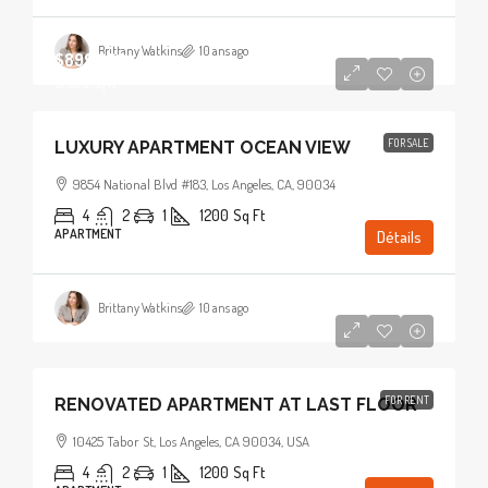
Brittany Watkins
10 ans ago
$899,000
$7,600
/sq ft
FOR SALE
LUXURY APARTMENT OCEAN VIEW
9854 National Blvd #183, Los Angeles, CA, 90034
4
2
1
1200
Sq Ft
APARTMENT
Détails
Brittany Watkins
10 ans ago
$2,200
/mo
FOR RENT
RENOVATED APARTMENT AT LAST FLOOR
10425 Tabor St, Los Angeles, CA 90034, USA
4
2
1
1200
Sq Ft