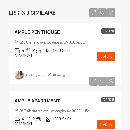
LISTING SIMILAIRE
$2,500
/mo
FOR RENT
AMPLE PENTHOUSE
3215 Overland Ave, Los Angeles, CA 90034, USA
4
2
1
1200
Sq Ft
APARTMENT
Détails
Brittany Watkins
10 ans ago
$1,900
/mo
FOR RENT
AMPLE APARTMENT
3617 Clarington Ave, Los Angeles, CA 90034, USA
4
2
1
1200
Sq Ft
APARTMENT
Détails