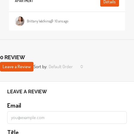
APARTMENT
Détails
Brittany Watkins
10 ans ago
0 REVIEW
Leave a Review
Sort by:
Default Order
LEAVE A REVIEW
Email
Title