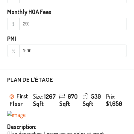
Monthly HOA Fees
$
PMI
%
PLAN DE L'ÉTAGE
First
Size:
1267
670
530
Prix:
Sqft
Sqft
Sqft
$1,650
Floor
Description:
Plan description. Lorem ipsum dolor sit amet,