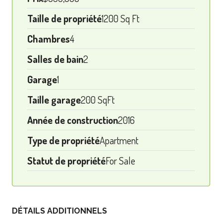
Taille de propriété
1200 Sq Ft
Chambres
4
Salles de bain
2
Garage
1
Taille garage
200 SqFt
Année de construction
2016
Type de propriété
Apartment
Statut de propriété
For Sale
DÉTAILS ADDITIONNELS