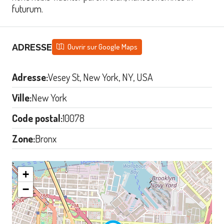
futurum.
ADRESSE
Ouvrir sur Google Maps
Adresse:
Vesey St, New York, NY, USA
Ville:
New York
Code postal:
10078
Zone:
Bronx
+
−