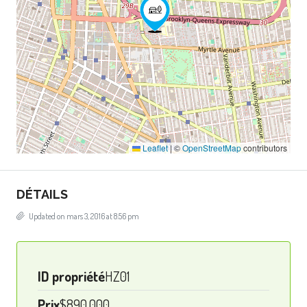
Leaflet
|
©
OpenStreetMap
contributors
DÉTAILS
Updated on mars 3, 2016 at 8:56 pm
ID propriété
HZ01
Prix
$890,000