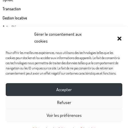
Transaction
Gestion locative
Actualités
Gérer le consentement aux
Contact
cookies
Commande étiquette de boîte à lettre
Pour offrir les meilleures expériences, nous utilisons des technologies telles que les
cookies pour stocker et/ou accéder aux informations des appareils. Le fait de consentir à
Politiques de confidentialité
ces technologies nous permettra de traiter des données telles que le comportement de
navigation ou les ID uniques sur ce site. Le fait de ne pas consentir ou de retirer son
Mentions légales
consentement peut avoir un effet négatif sur certaines caractéristiques et fonctions.
Politique de cookies (UE)
Accepter
Facebook
Instagram
Youtube
Pinterest
Refuser
Voir les préférences
Michelle Ramirez