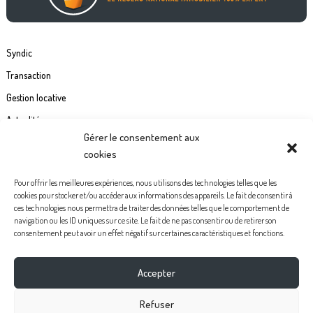
Syndic
Transaction
Gestion locative
Actualités
Gérer le consentement aux
Contact
cookies
Commande étiquette de boîte à lettre
Pour offrir les meilleures expériences, nous utilisons des technologies telles que les
cookies pour stocker et/ou accéder aux informations des appareils. Le fait de consentir à
Politiques de confidentialité
ces technologies nous permettra de traiter des données telles que le comportement de
navigation ou les ID uniques sur ce site. Le fait de ne pas consentir ou de retirer son
Mentions légales
consentement peut avoir un effet négatif sur certaines caractéristiques et fonctions.
Politique de cookies (UE)
Accepter
Facebook
Instagram
Youtube
Pinterest
Refuser