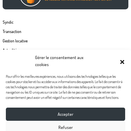
Syndic
Transaction
Gestion locative
Actualités
Gérer le consentement aux
Contact
cookies
Commande étiquette de boîte à lettre
Pour offrir les meilleures expériences, nous utilisons des technologies telles que les
cookies pour stocker et/ou accéder aux informations des appareils. Le fait de consentir à
Politiques de confidentialité
ces technologies nous permettra de traiter des données telles que le comportement de
navigation ou les ID uniques sur ce site. Le fait de ne pas consentir ou de retirer son
Mentions légales
consentement peut avoir un effet négatif sur certaines caractéristiques et fonctions.
Politique de cookies (UE)
Accepter
Facebook
Instagram
Youtube
Pinterest
Refuser