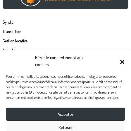
Syndic
Transaction
Gestion locative
Actualités
Gérer le consentement aux
Contact
cookies
Commande étiquette de boîte à lettre
Pour offrir les meilleures expériences, nous utilisons des technologies telles que les
cookies pour stocker et/ou accéder aux informations des appareils. Le fait de consentir à
Politiques de confidentialité
ces technologies nous permettra de traiter des données telles que le comportement de
navigation ou les ID uniques sur ce site. Le fait de ne pas consentir ou de retirer son
Mentions légales
consentement peut avoir un effet négatif sur certaines caractéristiques et fonctions.
Politique de cookies (UE)
Accepter
Facebook
Instagram
Youtube
Pinterest
Refuser