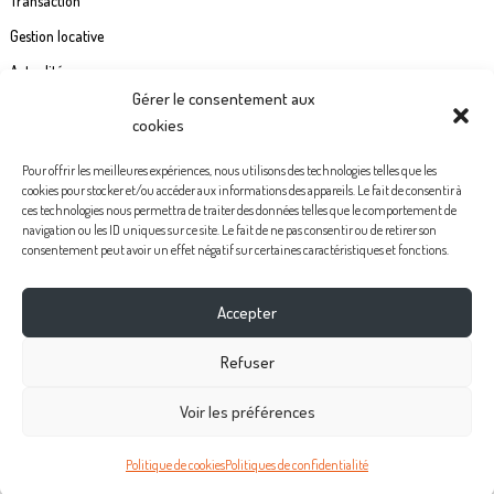
Transaction
Gestion locative
Actualités
Gérer le consentement aux
Contact
cookies
Commande étiquette de boîte à lettre
Pour offrir les meilleures expériences, nous utilisons des technologies telles que les
cookies pour stocker et/ou accéder aux informations des appareils. Le fait de consentir à
Politiques de confidentialité
ces technologies nous permettra de traiter des données telles que le comportement de
navigation ou les ID uniques sur ce site. Le fait de ne pas consentir ou de retirer son
Mentions légales
consentement peut avoir un effet négatif sur certaines caractéristiques et fonctions.
Politique de cookies (UE)
Accepter
Facebook
Instagram
Youtube
Pinterest
Refuser
Voir les préférences
Politique de cookies
Politiques de confidentialité