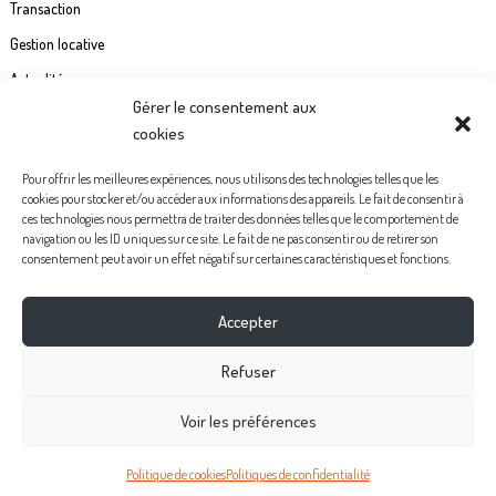
Transaction
Gestion locative
Actualités
Gérer le consentement aux
Contact
cookies
Commande étiquette de boîte à lettre
Pour offrir les meilleures expériences, nous utilisons des technologies telles que les
cookies pour stocker et/ou accéder aux informations des appareils. Le fait de consentir à
Politiques de confidentialité
ces technologies nous permettra de traiter des données telles que le comportement de
navigation ou les ID uniques sur ce site. Le fait de ne pas consentir ou de retirer son
Mentions légales
consentement peut avoir un effet négatif sur certaines caractéristiques et fonctions.
Politique de cookies (UE)
Accepter
Facebook
Instagram
Youtube
Pinterest
Refuser
Voir les préférences
Politique de cookies
Politiques de confidentialité